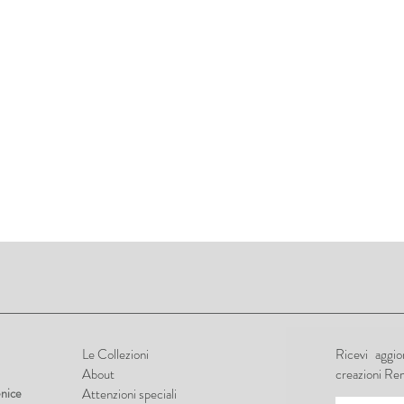
Le Collezioni
Ricevi aggi
About
creazioni Re
nice
Attenzioni speciali