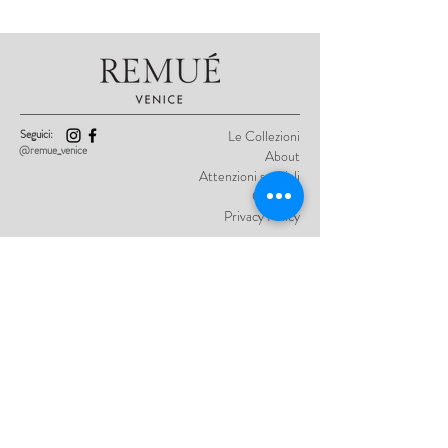
Seguici:
Le Collezioni
@remue_venice
About
Attenzioni speciali
Contatti
Privacy Policy
Ricevi aggiornamenti e anteprime sulle
nuove creazioni Remué:
Autorizzo il trattamento dei mie dati
personali nei modi descritti dalla
Privacy
Policy
Invia per restare in contatto