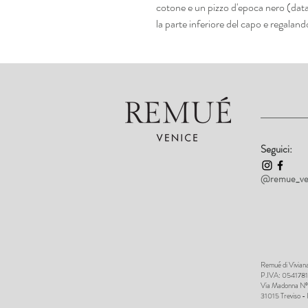
cotone e un pizzo d'epoca nero (da
la parte inferiore del capo e regalan
Seguici:
@remue_ve
Remué di Viviana
P.IVA: 05417
Via Madonna N°
31015 Treviso - 