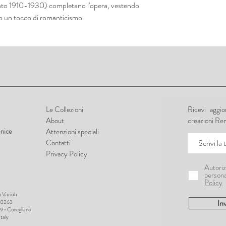
tato 1910-1930) completano l'opera, vestendo
do un tocco di romanticismo.
Le Collezioni
Ricevi aggi
About
creazioni Re
nice
Attenzioni speciali
Contatti
Privacy Policy
Autoriz
persona
Policy
 Variola
Inv
810263
9 • Conegliano
Italy