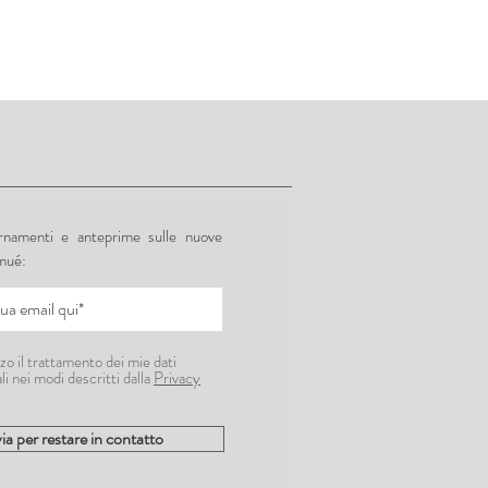
ornamenti e anteprime sulle nuove
mué:
zo il trattamento dei mie dati
li nei modi descritti dalla
Privacy
ia per restare in contatto