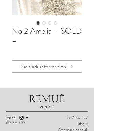
No.2 Amelia – SOLD
–
Richiedi informazioni
Seguici:
Le Collezioni
@remue_venice
About
Attenzioni speciali