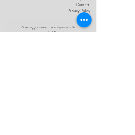
Contatti
Privacy Policy
Ricevi aggiornamenti e anteprime sulle
nuove creazioni Remué:
Autorizzo il trattamento dei mie dati
personali nei modi descritti dalla
Privacy
Policy
Invia per restare in contatto
Remué di Viviana Variola
P.IVA:
05417810263
Via Madonna N°9 • Conegliano
31015 Treviso - Italy
©2025 Remué Venice