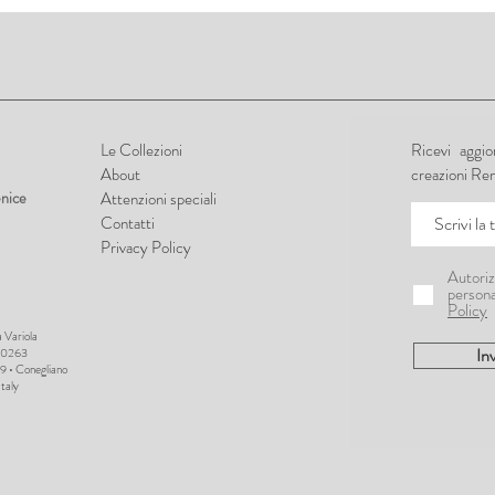
Le Collezioni
Ricevi aggi
About
creazioni Re
nice
Attenzioni speciali
Contatti
Privacy Policy
Autoriz
persona
Policy
 Variola
Inv
810263
9 • Conegliano
Italy