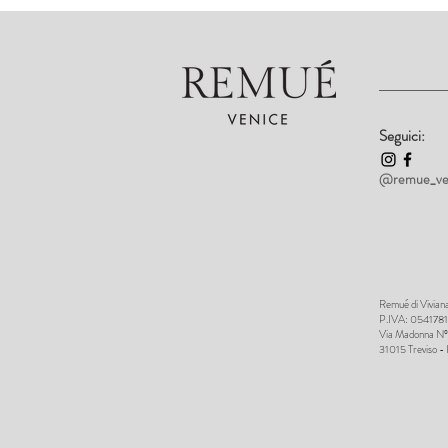
Seguici:
@remue_ve
Remué di Viviana
P.IVA: 05417
Via Madonna N°
31015 Treviso - 